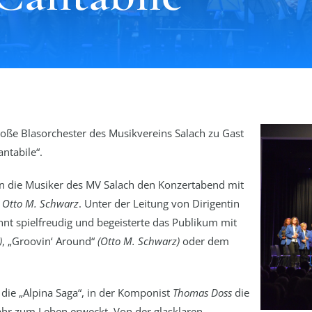
oße Blasorchester des Musikvereins Salach zu Gast
ntabile“.
ten die Musiker des MV Salach den Konzertabend mit
n
Otto M. Schwarz
. Unter der Leitung von Dirigentin
nt spielfreudig und begeisterte das Publikum mit
)
, „Groovin‘ Around“
(Otto M. Schwarz)
oder dem
die „Alpina Saga“, in der Komponist
Thomas Doss
die
fahr zum Leben erweckt. Von der glasklaren