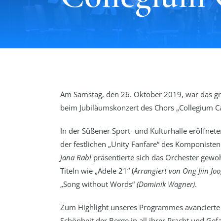
Am Samstag, den 26. Oktober 2019, war das gr
beim Jubiläumskonzert des Chors „Collegium Ca
In der Süßener Sport- und Kulturhalle eröffne
der festlichen „Unity Fanfare“ des Komponiste
Jana Rabl
präsentierte sich das Orchester gewoh
Titeln wie „Adele 21“ (
Arrangiert von Ong Jiin Joo
„Song without Words“
(Dominik Wagner)
.
Zum Highlight unseres Programmes avancierte 
Schönheit der Berge in all ihrer Pracht und Ge