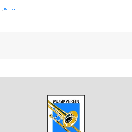
er
,
Konzert