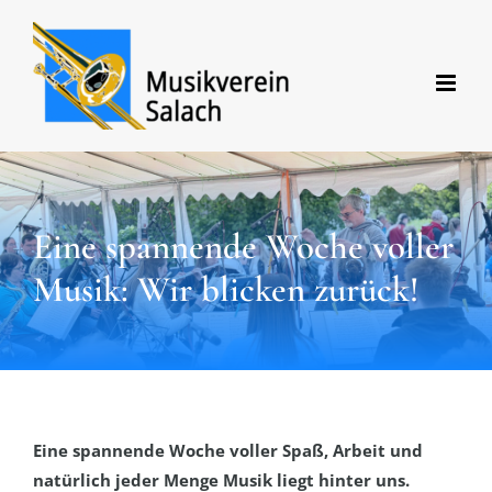
Zum
Inhalt
springen
Eine spannende Woche voller
Musik: Wir blicken zurück!
Eine spannende Woche voller Spaß, Arbeit und
natürlich jeder Menge Musik liegt hinter uns.