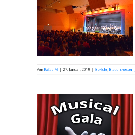
Von
RafaelM
|
27. Januar, 2019
|
Bericht
,
Blasorchester
,