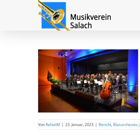
Zum
Inhalt
springen
Von
RafaelM
|
23. Januar, 2023
|
Bericht
,
Blasorchester
,