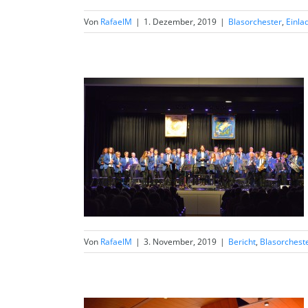
Von
RafaelM
|
1. Dezember, 2019
|
Blasorchester
,
Einla
Von
RafaelM
|
3. November, 2019
|
Bericht
,
Blasorchest