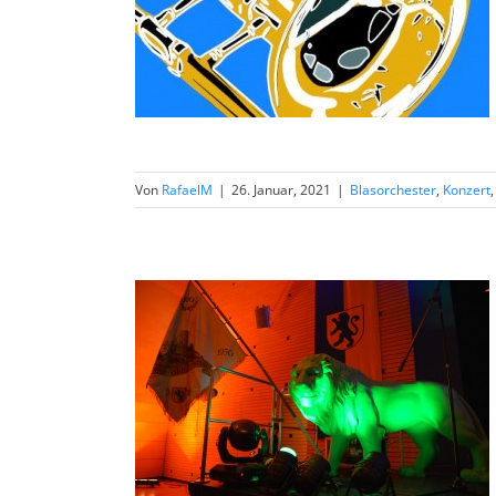
Von
RafaelM
|
26. Januar, 2021
|
Blasorchester
,
Konzert