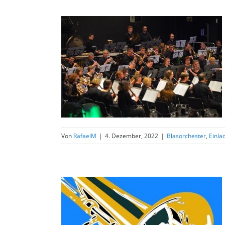
Von
RafaelM
|
4. Dezember, 2022
|
Blasorchester
,
Einla