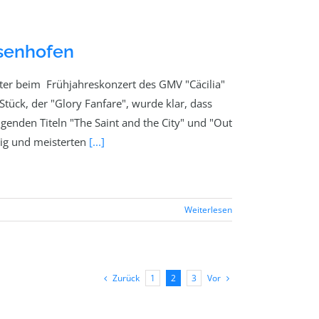
ssenhofen
ter beim Frühjahreskonzert des GMV "Cäcilia"
tück, der "Glory Fanfare", wurde klar, dass
genden Titeln "The Saint and the City" und "Out
udig und meisterten
[...]
Weiterlesen
Zurück
Vor
1
2
3